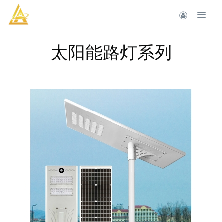
太阳能路灯系列