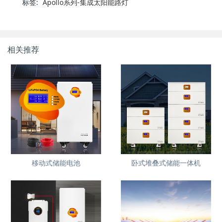
标签:
Apollo系列-集成太阳能路灯
相关推荐
移动式储能电池
卧式堆叠式储能一体机