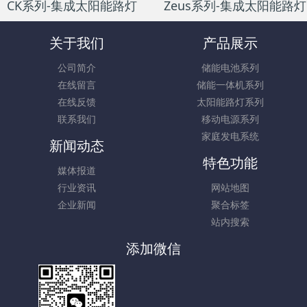
CK系列-集成太阳能路灯
Zeus系列-集成太阳能路灯
关于我们
产品展示
公司简介
储能电池系列
在线留言
储能一体机系列
在线反馈
太阳能路灯系列
联系我们
移动电源系列
家庭发电系统
新闻动态
特色功能
媒体报道
行业资讯
网站地图
企业新闻
聚合标签
站内搜索
添加微信